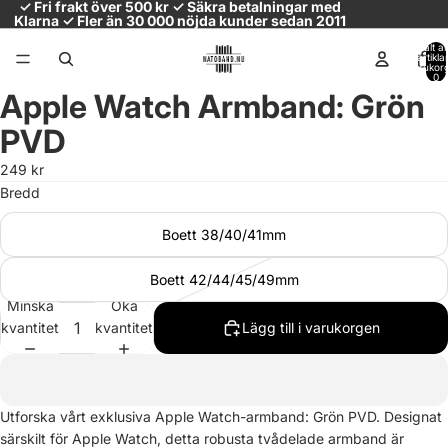
✓ Fri frakt över 500 kr ✓ Säkra betalningar med
Klarna ✓ Fler än 30 000 nöjda kunder sedan 2011
Totalt a
artiklar
varukor
0
Apple Watch Armband: Grön
Öppna
bilden
PVD
i
helskärm
249 kr
Bredd
Boett 38/40/41mm
Boett 42/44/45/49mm
Minska
Öka
kvantitet
kvantitet
Lägg till i varukorgen
Utforska vårt exklusiva Apple Watch-armband: Grön PVD. Designat
särskilt för Apple Watch, detta robusta tvådelade armband är