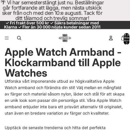
🌴 Vi har semesterstängt just nu. Beställningar
går fortfarande att lägga, men nästa utskick
sker från och med den 10:e augusti. Tack för
ditt tålamod och trevlig sommar!
✓ Fri frakt över 500 kr ✓ Säkra betalningar med
Klarna ✓ Fler än 30 000 nöjda kunder sedan 2011
Totalt a
artiklar
varukor
0
Apple Watch Armband -
Klockarmband till Apple
Watches
Utforska vårt imponerande utbud av högkvalitativa Apple
Watch armband och förändra din stil! Välj mellan en mångfald
av färger och material såsom nylon, läder och stål för att skapa
en unik look som passar din personliga stil. Våra Apple Watch
armband erbjuder inte bara ett prisvärt alternativ till originalet,
utan även en bredare variation av färger och kvaliteter.
Upptäck de senaste trenderna och hitta det perfekta